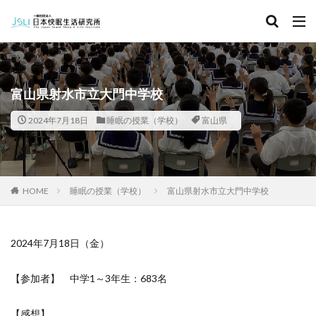
キーワード
カテゴリー
富山県射水市立大門中学校
2024年7月18日
睡眠の授業（学校）
富山県
タグ
北海道
青森県
秋田県
茨城県
埼玉県
千葉県
東京都
富山県
石川県
福井県
HOME
睡眠の授業（学校）
富山県射水市立大門中学校
長野県
滋賀県
京都府
島根県
山口県
徳島県
香川県
佐賀県
長崎県
熊本県
2024年7月18日（金）
検索
【参加者】 中学1～3年生：683名
【感想】