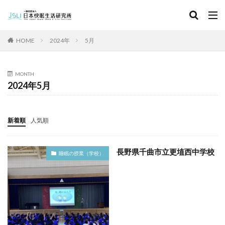
キーワード
HOME
2024年
5月
カテゴリー
MONTH
2024年5月
タグ
北海道
青森県
秋田県
茨城県
埼玉県
新着順
人気順
千葉県
東京都
富山県
石川県
福井県
長野県
滋賀県
京都府
島根県
山口県
長野県千曲市立更埴西中学校
睡眠の授業（学校）
徳島県
香川県
佐賀県
長崎県
熊本県
検索