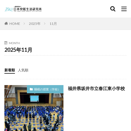
キーワード
HOME
2025年
11月
カテゴリー
MONTH
2025年11月
タグ
北海道
青森県
秋田県
茨城県
埼玉県
新着順
人気順
千葉県
東京都
富山県
石川県
福井県
長野県
滋賀県
京都府
島根県
山口県
福井県坂井市立春江東小学校
睡眠の授業（学校）
徳島県
香川県
佐賀県
長崎県
熊本県
検索