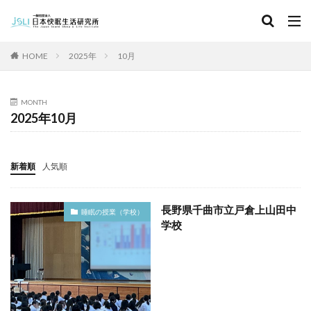
キーワード
HOME
2025年
10月
カテゴリー
MONTH
2025年10月
タグ
北海道
青森県
秋田県
茨城県
埼玉県
新着順
人気順
千葉県
東京都
富山県
石川県
福井県
長野県
滋賀県
京都府
島根県
山口県
長野県千曲市立戸倉上山田中
睡眠の授業（学校）
徳島県
香川県
佐賀県
長崎県
熊本県
学校
検索