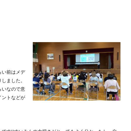
名
らい前はメデ
りしました。
らいなので意
イントなどが