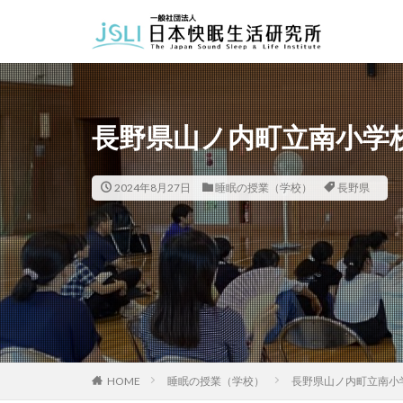
カテゴリー
長野県山ノ内町立南小学
タグ
北海道
青森
2024年8月27日
睡眠の授業（学校）
長野県
福井県
長野
長崎県
熊本
HOME
睡眠の授業（学校）
長野県山ノ内町立南小