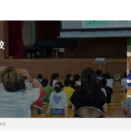
校
県
秋田県
茨城県
埼玉県
千葉県
東京都
富山県
県
滋賀県
京都府
島根県
山口県
徳島県
香川県
県
検索
学校