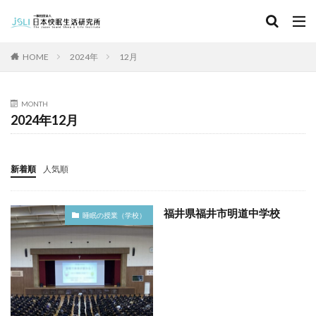
キーワード
HOME
2024年
12月
カテゴリー
MONTH
2024年12月
タグ
北海道
青森県
秋田県
茨城県
埼玉県
新着順
人気順
千葉県
東京都
富山県
石川県
福井県
長野県
滋賀県
京都府
島根県
山口県
福井県福井市明道中学校
睡眠の授業（学校）
徳島県
香川県
佐賀県
長崎県
熊本県
検索