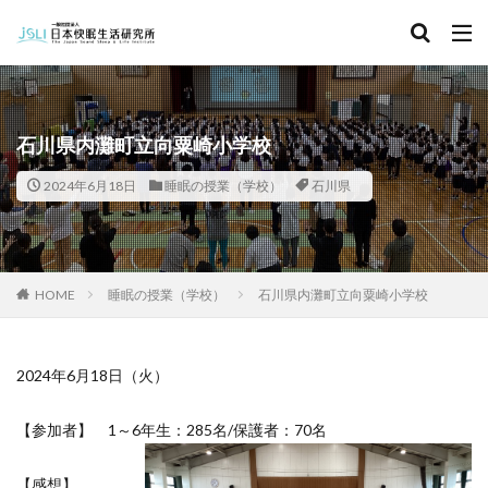
キーワード
カテゴリー
石川県内灘町立向粟崎小学校
2024年6月18日
睡眠の授業（学校）
石川県
タグ
北海道
青森県
秋田県
茨城県
埼玉県
千葉県
東京都
富山県
石川県
福井県
HOME
睡眠の授業（学校）
石川県内灘町立向粟崎小学校
長野県
滋賀県
京都府
島根県
山口県
徳島県
香川県
佐賀県
長崎県
熊本県
2024年6月18日（火）
検索
【参加者】 1～6年生：285名/保護者：70名
【感想】