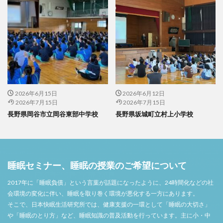
2026年6月15日
2026年6月12日
2026年7月15日
2026年7月15日
長野県岡谷市立岡谷東部中学校
長野県坂城町立村上小学校
睡眠セミナー、睡眠の授業のご希望について
2017年に「睡眠負債」という言葉が話題になったように、24時間化などの社
会環境の変化に伴い、睡眠を取り巻く環境が悪化する一方にあります。
そこで、日本快眠生活研究所では、健康支援の一環として「睡眠の大切さ」
や「睡眠のとり方」など、睡眠知識の普及活動を行っています。主に小・中