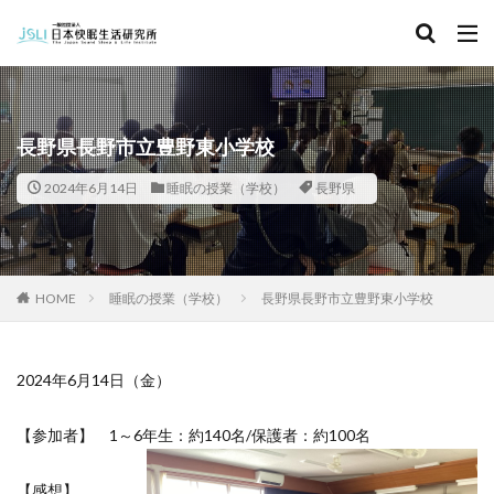
キーワード
カテゴリー
長野県長野市立豊野東小学校
2024年6月14日
睡眠の授業（学校）
長野県
タグ
北海道
青森県
秋田県
茨城県
埼玉県
千葉県
東京都
富山県
石川県
福井県
HOME
睡眠の授業（学校）
長野県長野市立豊野東小学校
長野県
滋賀県
京都府
島根県
山口県
徳島県
香川県
佐賀県
長崎県
熊本県
2024年6月14日（金）
検索
【参加者】 1～6年生：約140名/保護者：約100名
【感想】