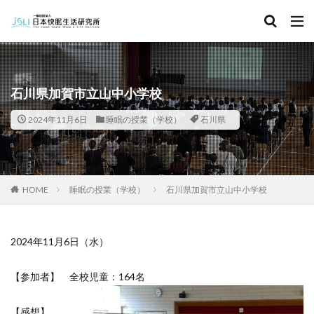
キーワード
カテゴリー
石川県加賀市立山中小学校
2024年11月6日
睡眠の授業（学校）
石川県
タグ
北海道
青森県
秋田県
茨城県
埼玉県
千葉県
東京都
富山県
石川県
福井県
HOME
睡眠の授業（学校）
石川県加賀市立山中小学校
長野県
滋賀県
京都府
島根県
山口県
徳島県
香川県
佐賀県
長崎県
熊本県
2024年11月6日（水）
検索
【参加者】 全校児童：164名
【感想】