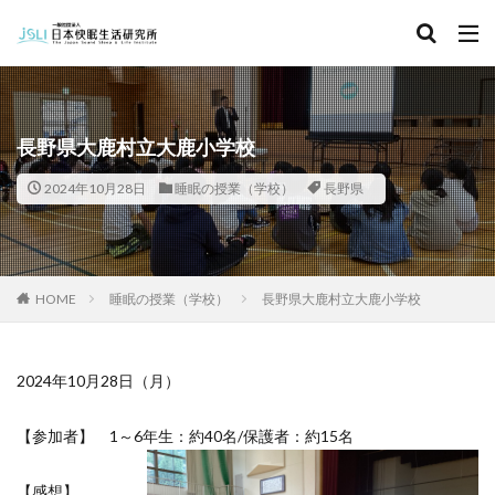
キーワード
カテゴリー
長野県大鹿村立大鹿小学校
2024年10月28日
睡眠の授業（学校）
長野県
タグ
北海道
青森県
秋田県
茨城県
埼玉県
千葉県
東京都
富山県
石川県
福井県
HOME
睡眠の授業（学校）
長野県大鹿村立大鹿小学校
長野県
滋賀県
京都府
島根県
山口県
徳島県
香川県
佐賀県
長崎県
熊本県
2024年10月28日（月）
検索
【参加者】 1～6年生：約40名/保護者：約15名
【感想】