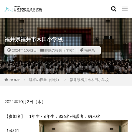
キーワード
カテゴリー
福井県福井市木田小学校
2024年10月2日
睡眠の授業（学校）
福井県
タグ
北海道
青森県
秋田県
茨城県
埼玉県
千葉県
東京都
富山県
石川県
福井県
HOME
睡眠の授業（学校）
福井県福井市木田小学校
長野県
滋賀県
京都府
島根県
山口県
徳島県
香川県
佐賀県
長崎県
熊本県
2024年10月2日（水）
検索
【参加者】 1年生～6年生：836名/保護者：約70名
【感想】