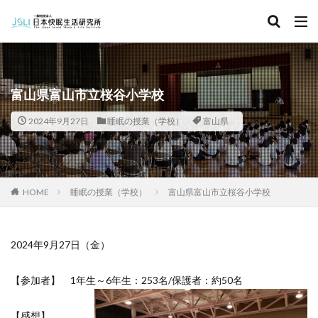
キーワード
カテゴリー
富山県富山市立桜谷小学校
2024年9月27日
睡眠の授業（学校）
富山県
タグ
北海道
青森県
秋田県
茨城県
埼玉県
千葉県
東京都
富山県
石川県
福井県
HOME
睡眠の授業（学校）
富山県富山市立桜谷小学校
長野県
滋賀県
京都府
島根県
山口県
徳島県
香川県
佐賀県
長崎県
熊本県
2024年9月27日（金）
検索
【参加者】 1年生～6年生：253名/保護者：約50名
【感想】