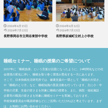
2026年6月15日
2026年6月12日
2026年7月15日
2026年7月15日
長野県岡谷市立岡谷東部中学校
長野県坂城町立村上小学校
睡眠セミナー、睡眠の授業のご希望について
2017年に「睡眠負債」という言葉が話題になったように、24時間化などの社
会環境の変化に伴い、睡眠を取り巻く環境が悪化する一方にあります。
そこで、日本快眠生活研究所では、健康支援の一環として「睡眠の大切さ」
や「睡眠のとり方」など、睡眠知識の普及活動を行っています。主に小・中
学校の児童、生徒の皆さまを対象に睡眠の授業を、また、病院・福祉施設・
企業等の職員の皆さまを対象に睡眠セミナーを実施しております。
学校保健委員会や職員研修などにご活用いただければと考えています。まず
は、お気軽にお問い合わせください。