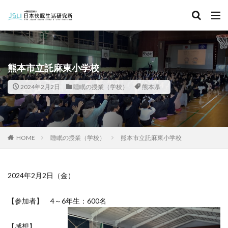
キーワード
カテゴリー
熊本市立託麻東小学校
2024年2月2日
睡眠の授業（学校）
熊本県
タグ
北海道
青森県
秋田県
茨城県
埼玉県
千葉県
東京都
富山県
石川県
福井県
HOME
睡眠の授業（学校）
熊本市立託麻東小学校
長野県
滋賀県
京都府
島根県
山口県
徳島県
香川県
佐賀県
長崎県
熊本県
2024年2月2日（金）
検索
【参加者】 4～6年生：600名
【感想】