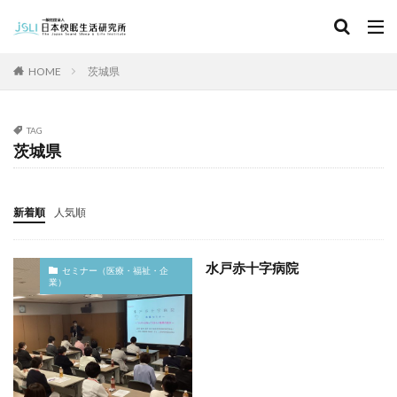
キーワード
HOME
茨城県
カテゴリー
TAG
茨城県
タグ
北海道
青森県
秋田県
茨城県
埼玉県
新着順
人気順
千葉県
東京都
富山県
石川県
福井県
長野県
滋賀県
京都府
島根県
山口県
水戸赤十字病院
セミナー（医療・福祉・企
徳島県
香川県
佐賀県
長崎県
熊本県
業）
検索