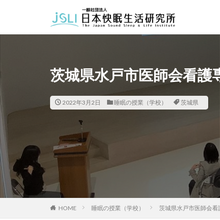
カテゴリー
茨城県水戸市医師会看護
タグ
北海道
青森
2022年3月2日
睡眠の授業（学校）
茨城県
福井県
長野
長崎県
熊本
HOME
睡眠の授業（学校）
茨城県水戸市医師会看