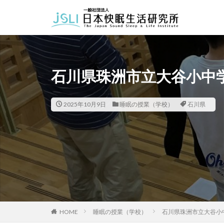
カテゴリー
石川県珠洲市立大谷小中
タグ
北海道
青森
2025年10月9日
睡眠の授業（学校）
石川県
福井県
長野
長崎県
熊本
HOME
睡眠の授業（学校）
石川県珠洲市立大谷小