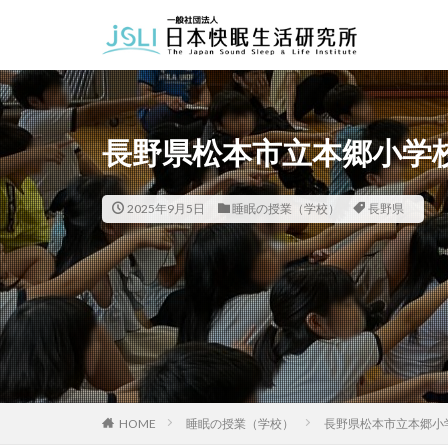
カテゴリー
長野県松本市立本郷小学
タグ
北海道
青森
2025年9月5日
睡眠の授業（学校）
長野県
福井県
長野
長崎県
熊本
HOME
睡眠の授業（学校）
長野県松本市立本郷小