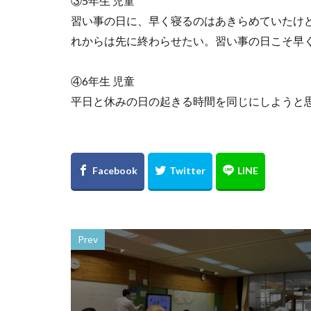
③5年生 児童
習い事の日に、早く寝るのはあきらめていたけ
れからは先に終わらせたい。習い事の日こそ早
④6年生 児童
平日と休みの日の起きる時間を同じにしようと
Prev