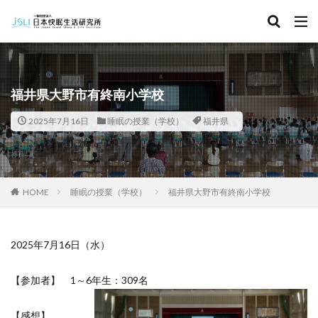
キーワード
カテゴリー
福井県大野市有終南小学校
2025年7月16日
睡眠の授業（学校）
福井県
タグ
北海道
青森県
秋田県
茨城県
埼玉県
千葉県
東京都
富山県
石川県
福井県
HOME
睡眠の授業（学校）
福井県大野市有終南小学校
長野県
滋賀県
京都府
島根県
山口県
徳島県
香川県
佐賀県
長崎県
熊本県
2025年7月16日（水）
検索
【参加者】 1～6年生：309名
【感想】