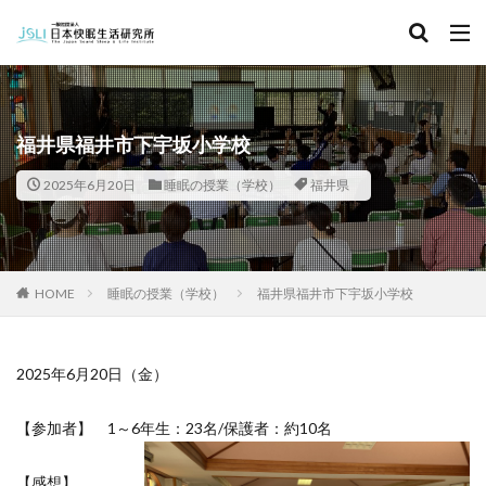
キーワード
カテゴリー
福井県福井市下宇坂小学校
2025年6月20日
睡眠の授業（学校）
福井県
タグ
北海道
青森県
秋田県
茨城県
埼玉県
千葉県
東京都
富山県
石川県
福井県
HOME
睡眠の授業（学校）
福井県福井市下宇坂小学校
長野県
滋賀県
京都府
島根県
山口県
徳島県
香川県
佐賀県
長崎県
熊本県
2025年6月20日（金）
検索
【参加者】 1～6年生：23名/保護者：約10名
【感想】