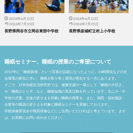
2026年6月15日
2026年6月12日
2026年7月15日
2026年7月15日
長野県岡谷市立岡谷東部中学校
長野県坂城町立村上小学校
睡眠セミナー、睡眠の授業のご希望について
2017年に「睡眠負債」という言葉が話題になったように、24時間化などの社
会環境の変化に伴い、睡眠を取り巻く環境が悪化する一方にあります。
そこで、日本快眠生活研究所では、健康支援の一環として「睡眠の大切さ」
や「睡眠のとり方」など、睡眠知識の普及活動を行っています。主に小・中
学校の児童、生徒の皆さまを対象に睡眠の授業を、また、病院・福祉施設・
企業等の職員の皆さまを対象に睡眠セミナーを実施しております。
学校保健委員会や職員研修などにご活用いただければと考えています。まず
は、お気軽にお問い合わせください。