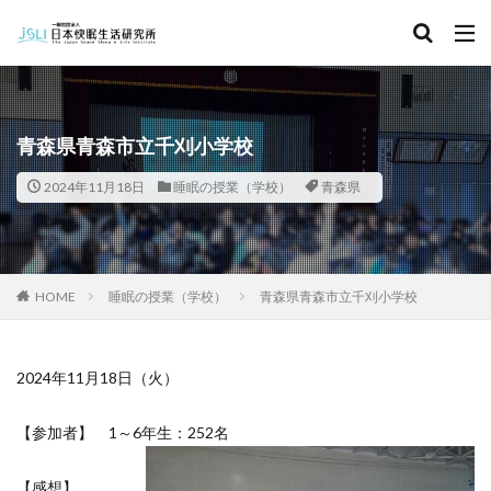
キーワード
カテゴリー
青森県青森市立千刈小学校
2024年11月18日
睡眠の授業（学校）
青森県
タグ
北海道
青森県
秋田県
茨城県
埼玉県
千葉県
東京都
富山県
石川県
福井県
HOME
睡眠の授業（学校）
青森県青森市立千刈小学校
長野県
滋賀県
京都府
島根県
山口県
徳島県
香川県
佐賀県
長崎県
熊本県
2024年11月18日（火）
検索
【参加者】 1～6年生：252名
【感想】