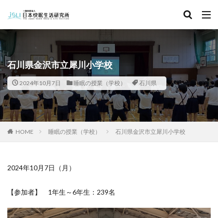
キーワード
カテゴリー
石川県金沢市立犀川小学校
2024年10月7日
睡眠の授業（学校）
石川県
タグ
北海道
青森県
秋田県
茨城県
埼玉県
千葉県
東京都
富山県
石川県
福井県
HOME
睡眠の授業（学校）
石川県金沢市立犀川小学校
長野県
滋賀県
京都府
島根県
山口県
徳島県
香川県
佐賀県
長崎県
熊本県
2024年10月7日（月）
検索
【参加者】 1年生～6年生：239名