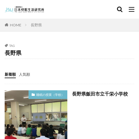
キーワード
HOME
長野県
カテゴリー
TAG
長野県
タグ
北海道
青森県
秋田県
茨城県
埼玉県
新着順
人気順
千葉県
東京都
富山県
石川県
福井県
長野県
滋賀県
京都府
島根県
山口県
長野県飯田市立千栄小学校
睡眠の授業（学校）
徳島県
香川県
佐賀県
長崎県
熊本県
検索