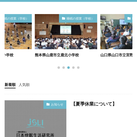
睡眠の授業（学校）
睡眠の授業（学校）
鹿北小学校
山口県山口市立宮野小学校
石川県輪島市立町野
校
新着順
人気順
【夏季休業について】
お知らせ