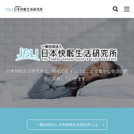
キーワード
カテゴリー
タグ
北海道
青森県
秋田県
茨城県
埼玉県
日本快眠生活研究所は、睡眠の質を上げることで豊かな生活の創
千葉県
東京都
富山県
石川県
福井県
造に貢献していきます。
長野県
滋賀県
京都府
島根県
山口県
徳島県
香川県
佐賀県
長崎県
熊本県
検索
一般社団法人 日本快眠生活研究所とは