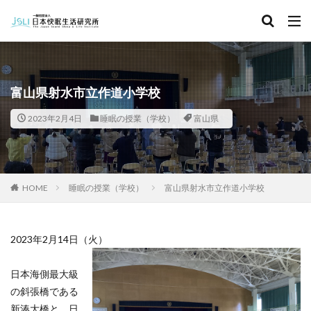
キーワード
カテゴリー
富山県射水市立作道小学校
2023年2月4日
睡眠の授業（学校）
富山県
タグ
北海道
青森県
秋田県
茨城県
埼玉県
千葉県
東京都
富山県
石川県
福井県
HOME
睡眠の授業（学校）
富山県射水市立作道小学校
長野県
滋賀県
京都府
島根県
山口県
徳島県
香川県
佐賀県
長崎県
熊本県
2023年2月14日（火）
検索
日本海側最大級
の斜張橋である
新湊大橋と、日