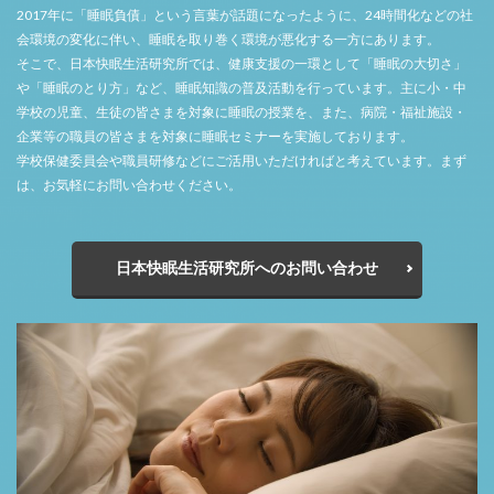
2017年に「睡眠負債」という言葉が話題になったように、24時間化などの社
会環境の変化に伴い、睡眠を取り巻く環境が悪化する一方にあります。
そこで、日本快眠生活研究所では、健康支援の一環として「睡眠の大切さ」
や「睡眠のとり方」など、睡眠知識の普及活動を行っています。主に小・中
学校の児童、生徒の皆さまを対象に睡眠の授業を、また、病院・福祉施設・
企業等の職員の皆さまを対象に睡眠セミナーを実施しております。
学校保健委員会や職員研修などにご活用いただければと考えています。まず
は、お気軽にお問い合わせください。
日本快眠生活研究所へのお問い合わせ