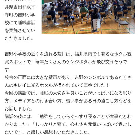
井県吉田郡永平
寺町の吉野小学
校にて睡眠講話
を実施させてい
ただきました。
吉野小学校の近くを流れる荒川は、福井県内でも有名なホタル観
賞スポットで、毎年たくさんのゲンジボタルが飛び交うそうで
す。
校舎の正面には大きな壁画があり、吉野のシンボルであるたくさ
んのキレイに光るホタルが描かれていて圧巻でした！
今回の講話では、睡眠の大切さや良いことがいっぱいになる眠り
方、メディアとの付き合い方、習い事がある日の過ごし方などを
お話しました。
講話の後には、「勉強をしてからぐっすり寝ることが大事だとわ
かりました」「しっかりと寝て、心も体も元気いっぱいで過ごし
たいです」と嬉しい感想もいただきました。