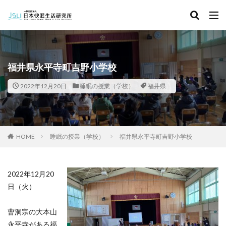
キーワード
カテゴリー
福井県永平寺町吉野小学校
2022年12月20日
睡眠の授業（学校）
福井県
タグ
北海道
青森県
秋田県
茨城県
埼玉県
千葉県
東京都
富山県
石川県
福井県
HOME
睡眠の授業（学校）
福井県永平寺町吉野小学校
長野県
滋賀県
京都府
島根県
山口県
徳島県
香川県
佐賀県
長崎県
熊本県
2022年12月20
検索
日（火）
曹洞宗の大本山
永平寺がある福