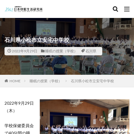
キーワード
カテゴリー
石川県小松市立安宅中学校
2022年9月29日
睡眠の授業（学校）
石川県
タグ
北海道
青森県
秋田県
茨城県
埼玉県
千葉県
東京都
富山県
石川県
福井県
HOME
睡眠の授業（学校）
石川県小松市立安宅中学校
長野県
滋賀県
京都府
島根県
山口県
徳島県
香川県
佐賀県
長崎県
熊本県
2022年9月29日
検索
（木）
学校保健委員会
で40分間の睡