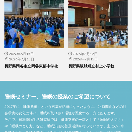
2026年6月15日
2026年6月12日
2026年7月15日
2026年7月15日
長野県岡谷市立岡谷東部中学校
長野県坂城町立村上小学校
睡眠セミナー、睡眠の授業のご希望について
2017年に「睡眠負債」という言葉が話題になったように、24時間化などの社
会環境の変化に伴い、睡眠を取り巻く環境が悪化する一方にあります。
そこで、日本快眠生活研究所では、健康支援の一環として「睡眠の大切さ」
や「睡眠のとり方」など、睡眠知識の普及活動を行っています。主に小・中