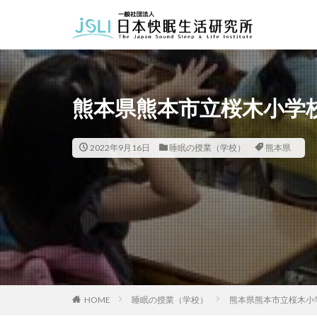
カテゴリー
熊本県熊本市立桜木小学
タグ
北海道
青森
2022年9月16日
睡眠の授業（学校）
熊本県
福井県
長野
長崎県
熊本
HOME
睡眠の授業（学校）
熊本県熊本市立桜木小