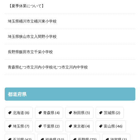
【夏季休業について】
埼玉県桶川市立桶川東小学校
埼玉県狭山市立入間野小学校
長野県飯田市立千栄小学校
青森県むつ市立川内小学校/むつ市立川内中学校
都道府県
北海道
(8)
青森県
(4)
秋田県
(5)
茨城県
(2)
埼玉県
(7)
千葉県
(2)
東京都
(4)
富山県
(46)
石川県
(62)
福井県
(51)
長野県
(75)
滋賀県
(1)