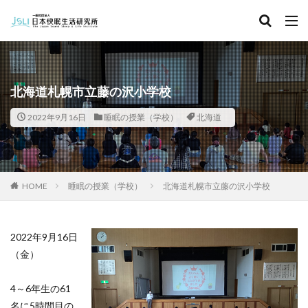
キーワード
カテゴリー
北海道札幌市立藤の沢小学校
2022年9月16日
睡眠の授業（学校）
北海道
タグ
北海道
青森県
秋田県
茨城県
埼玉県
千葉県
東京都
富山県
石川県
福井県
HOME
睡眠の授業（学校）
北海道札幌市立藤の沢小学校
長野県
滋賀県
京都府
島根県
山口県
徳島県
香川県
佐賀県
長崎県
熊本県
2022年9月16日
検索
（金）
4～6年生の61
名に5時間目の