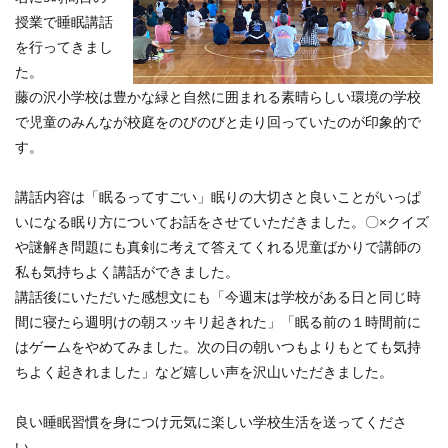
授業で睡眠講話
を行ってきまし
た。
藤の沢小学校は豊かな緑と自然に囲まれる素晴らしい環境の学校
で児童のみんなが校庭をのびのびと走り回っていたのが印象的で
す。
講話内容は「眠るってすごい」眠りの大切さと良いことがいっぱ
いになる眠り方についてお話をさせていただきました。〇×クイズ
や謎解き問題にも真剣に考えて答えてくれる児童ばかりで講師の
私も気持ちよく講話ができました。
講話後にいただいた感想文にも「今週末は学校がある日と同じ時
間に寝たら週明けの朝スッキリ起きれた」「眠る前の１時間前に
はゲームをやめてみました。次の日の朝いつもよりもとても気持
ちよく起きれました」など嬉しい声を沢山いただきました。
良い睡眠習慣を身につけ元気に楽しい学校生活を送ってくださ
い。