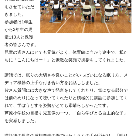
をさせていただ
きました。
参加者は1年生
から3年生の児
童113人と保護
者の皆さんです。
児童の皆さんはとても元気がよく、体育館に向かう途中で、私た
ちに「こんにちはー！」と素敵な笑顔で挨拶をしてくれました。
講話では、眠りの大切さや良いことがいっぱいになる眠り方、メ
ディア機器の上手な付き合い方をお話ししました。
皆さん質問には大きな声で発言をしてくれたり、気になる部分で
は前のめりになって聴いてくれたりと積極的に講話に参加してく
れて、学ぼうとする姿勢がとても素晴らしかったです。
芦原小学校の目指す児童像の一つ、「自ら学びとる自主的な子」
を実感しました。
講話後の児童の感想発表の場ではたくさんの手が挙がり、「眠り