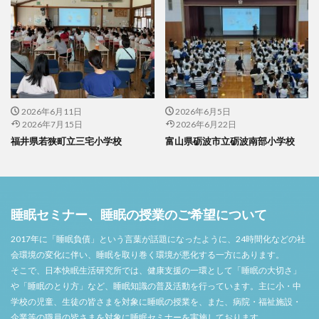
2026年6月11日
2026年6月5日
2026年7月15日
2026年6月22日
福井県若狭町立三宅小学校
富山県砺波市立砺波南部小学校
睡眠セミナー、睡眠の授業のご希望について
2017年に「睡眠負債」という言葉が話題になったように、24時間化などの社
会環境の変化に伴い、睡眠を取り巻く環境が悪化する一方にあります。
そこで、日本快眠生活研究所では、健康支援の一環として「睡眠の大切さ」
や「睡眠のとり方」など、睡眠知識の普及活動を行っています。主に小・中
学校の児童、生徒の皆さまを対象に睡眠の授業を、また、病院・福祉施設・
企業等の職員の皆さまを対象に睡眠セミナーを実施しております。