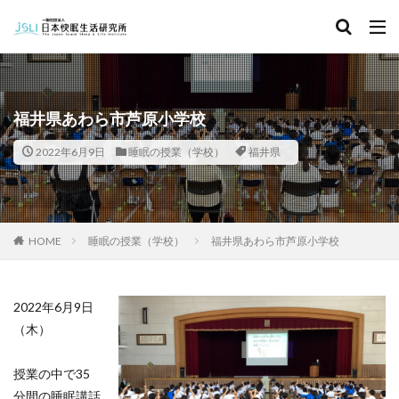
キーワード
カテゴリー
福井県あわら市芦原小学校
2022年6月9日
睡眠の授業（学校）
福井県
タグ
北海道
青森県
秋田県
茨城県
埼玉県
千葉県
東京都
富山県
石川県
福井県
HOME
睡眠の授業（学校）
福井県あわら市芦原小学校
長野県
滋賀県
京都府
島根県
山口県
徳島県
香川県
佐賀県
長崎県
熊本県
2022年6月9日
検索
（木）
授業の中で35
分間の睡眠講話