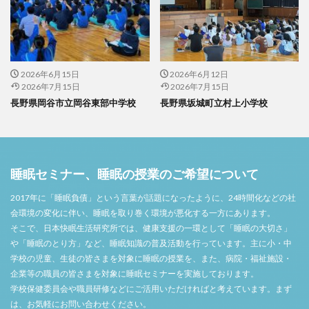
2026年6月15日
2026年6月12日
2026年7月15日
2026年7月15日
長野県岡谷市立岡谷東部中学校
長野県坂城町立村上小学校
睡眠セミナー、睡眠の授業のご希望について
2017年に「睡眠負債」という言葉が話題になったように、24時間化などの社
会環境の変化に伴い、睡眠を取り巻く環境が悪化する一方にあります。
そこで、日本快眠生活研究所では、健康支援の一環として「睡眠の大切さ」
や「睡眠のとり方」など、睡眠知識の普及活動を行っています。主に小・中
学校の児童、生徒の皆さまを対象に睡眠の授業を、また、病院・福祉施設・
企業等の職員の皆さまを対象に睡眠セミナーを実施しております。
学校保健委員会や職員研修などにご活用いただければと考えています。まず
は、お気軽にお問い合わせください。