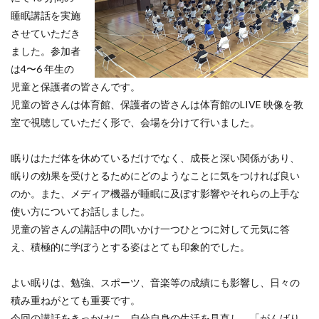
睡眠講話を実施
させていただき
ました。参加者
は4〜6 年生の
児童と保護者の皆さんです。
児童の皆さんは体育館、保護者の皆さんは体育館のLIVE 映像を教
室で視聴していただく形で、会場を分けて行いました。
眠りはただ体を休めているだけでなく、成長と深い関係があり、
眠りの効果を受けとるためにどのようなことに気をつければ良い
のか。また、メディア機器が睡眠に及ぼす影響やそれらの上手な
使い方についてお話しました。
児童の皆さんの講話中の問いかけ一つひとつに対して元気に答
え、積極的に学ぼうとする姿はとても印象的でした。
よい眠りは、勉強、スポーツ、音楽等の成績にも影響し、日々の
積み重ねがとても重要です。
今回の講話をきっかけに、自分自身の生活を見直し、「がんばり