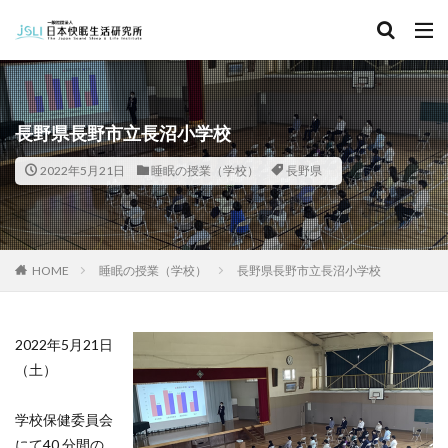
キーワード
カテゴリー
長野県長野市立長沼小学校
2022年5月21日
睡眠の授業（学校）
長野県
タグ
北海道
青森県
秋田県
茨城県
埼玉県
千葉県
東京都
富山県
石川県
福井県
HOME
睡眠の授業（学校）
長野県長野市立長沼小学校
長野県
滋賀県
京都府
島根県
山口県
徳島県
香川県
佐賀県
長崎県
熊本県
2022年5月21日
検索
（土）
学校保健委員会
にて40 分間の