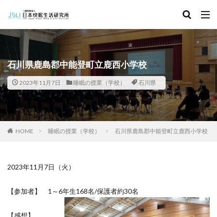
キーワード
カテゴリー
石川県鹿島郡中能登町立鹿西小学校
2023年11月7日
睡眠の授業（学校）
石川県
タグ
北海道
青森県
秋田県
茨城県
埼玉県
千葉県
東京都
富山県
石川県
福井県
HOME
睡眠の授業（学校）
石川県鹿島郡中能登町立鹿西小学校
長野県
滋賀県
京都府
島根県
山口県
徳島県
香川県
佐賀県
長崎県
熊本県
2023年11月7日（火）
検索
【参加者】 1～6年生168名/保護者約30名
【感想】