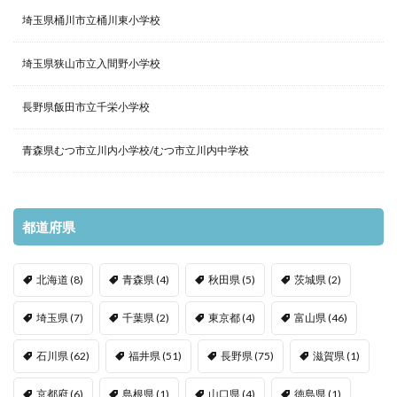
埼玉県桶川市立桶川東小学校
埼玉県狭山市立入間野小学校
長野県飯田市立千栄小学校
青森県むつ市立川内小学校/むつ市立川内中学校
都道府県
北海道
(8)
青森県
(4)
秋田県
(5)
茨城県
(2)
埼玉県
(7)
千葉県
(2)
東京都
(4)
富山県
(46)
石川県
(62)
福井県
(51)
長野県
(75)
滋賀県
(1)
京都府
(6)
島根県
(1)
山口県
(4)
徳島県
(1)