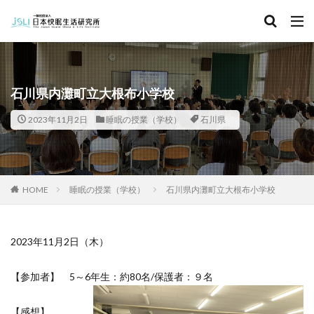
キーワード
カテゴリー
石川県内灘町立大根布小学校
2023年11月2日
睡眠の授業（学校）
石川県
タグ
北海道
青森県
秋田県
茨城県
埼玉県
千葉県
東京都
富山県
石川県
福井県
HOME
睡眠の授業（学校）
石川県内灘町立大根布小学校
長野県
滋賀県
京都府
島根県
山口県
徳島県
香川県
佐賀県
長崎県
熊本県
2023年11月2日（木）
検索
【参加者】 5～6年生：約80名/保護者：９名
【感想】