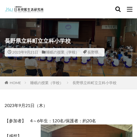
キーワード
カテゴリー
長野県立科町立立科小学校
2023年9月21日
睡眠の授業（学校）
長野県
タグ
北海道
青森県
秋田県
茨城県
埼玉県
千葉県
東京都
富山県
石川県
福井県
HOME
睡眠の授業（学校）
長野県立科町立立科小学校
長野県
滋賀県
京都府
島根県
山口県
徳島県
香川県
佐賀県
長崎県
熊本県
2023年9月21日（木）
検索
【参加者】 4～6年生：120名/保護者：約20名
【感想】