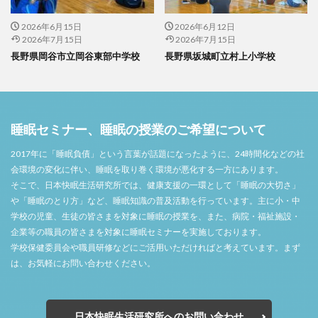
2026年6月15日
2026年6月12日
2026年7月15日
2026年7月15日
長野県岡谷市立岡谷東部中学校
長野県坂城町立村上小学校
睡眠セミナー、睡眠の授業のご希望について
2017年に「睡眠負債」という言葉が話題になったように、24時間化などの社
会環境の変化に伴い、睡眠を取り巻く環境が悪化する一方にあります。
そこで、日本快眠生活研究所では、健康支援の一環として「睡眠の大切さ」
や「睡眠のとり方」など、睡眠知識の普及活動を行っています。主に小・中
学校の児童、生徒の皆さまを対象に睡眠の授業を、また、病院・福祉施設・
企業等の職員の皆さまを対象に睡眠セミナーを実施しております。
学校保健委員会や職員研修などにご活用いただければと考えています。まず
は、お気軽にお問い合わせください。
日本快眠生活研究所へのお問い合わせ