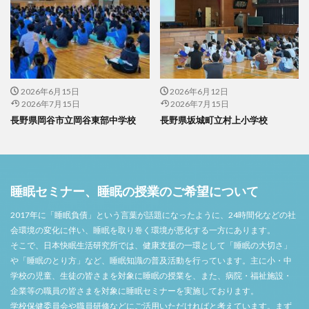
2026年6月15日
2026年6月12日
2026年7月15日
2026年7月15日
長野県岡谷市立岡谷東部中学校
長野県坂城町立村上小学校
睡眠セミナー、睡眠の授業のご希望について
2017年に「睡眠負債」という言葉が話題になったように、24時間化などの社
会環境の変化に伴い、睡眠を取り巻く環境が悪化する一方にあります。
そこで、日本快眠生活研究所では、健康支援の一環として「睡眠の大切さ」
や「睡眠のとり方」など、睡眠知識の普及活動を行っています。主に小・中
学校の児童、生徒の皆さまを対象に睡眠の授業を、また、病院・福祉施設・
企業等の職員の皆さまを対象に睡眠セミナーを実施しております。
学校保健委員会や職員研修などにご活用いただければと考えています。まず