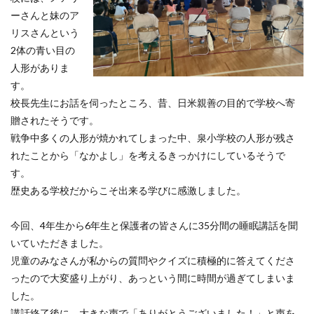
ーさんと妹のア
リスさんという
2体の青い目の
人形がありま
す。
校長先生にお話を伺ったところ、昔、日米親善の目的で学校へ寄
贈されたそうです。
戦争中多くの人形が焼かれてしまった中、泉小学校の人形が残さ
れたことから「なかよし」を考えるきっかけにしているそうで
す。
歴史ある学校だからこそ出来る学びに感激しました。
今回、4年生から6年生と保護者の皆さんに35分間の睡眠講話を聞
いていただきました。
児童のみなさんが私からの質問やクイズに積極的に答えてくださ
ったので大変盛り上がり、あっという間に時間が過ぎてしまいま
した。
講話終了後に、大きな声で「ありがとうございました！」と声を