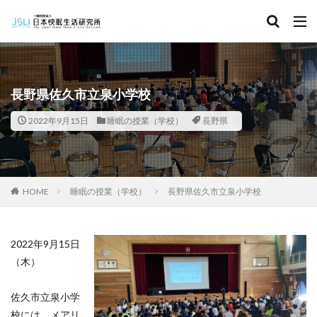
キーワード
カテゴリー
長野県佐久市立泉小学校
2022年9月15日
睡眠の授業（学校）
長野県
タグ
北海道
青森県
秋田県
茨城県
埼玉県
千葉県
東京都
富山県
石川県
福井県
HOME
睡眠の授業（学校）
長野県佐久市立泉小学校
長野県
滋賀県
京都府
島根県
山口県
徳島県
香川県
佐賀県
長崎県
熊本県
2022年9月15日
検索
（木）
佐久市立泉小学
校には、メアリ