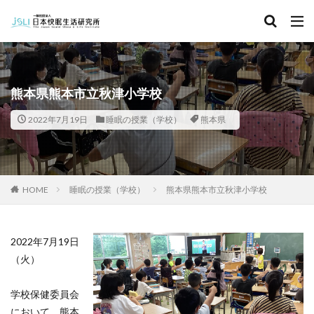
キーワード
カテゴリー
熊本県熊本市立秋津小学校
2022年7月19日
睡眠の授業（学校）
熊本県
タグ
北海道
青森県
秋田県
茨城県
埼玉県
千葉県
東京都
富山県
石川県
福井県
HOME
睡眠の授業（学校）
熊本県熊本市立秋津小学校
長野県
滋賀県
京都府
島根県
山口県
徳島県
香川県
佐賀県
長崎県
熊本県
2022年7月19日
検索
（火）
学校保健委員会
において、熊本