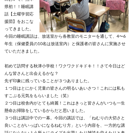
県初！！睡眠講
話【土曜学習応
援団】をおこな
ってきました。
今回の睡眠講話は、放送室から各教室のモニターを通して、4〜6
年生（保健委員の10名は放送室内）と保護者の皆さんに実施させ
ていただきました。
初めて訪問する秋津小学校！ワクワクドキドキ！！さて今日はど
んな皆さんと出会えるかな？
先ず印象に残っていることが３つありました。
１つ目はとにかく児童の皆さんの明るいあいさつ！これには私も
すこぶる元気をもらいました（笑）
２つ目は校舎内がとても綺麗！これはきっと皆さんがいつも一生
懸命お掃除をしているからだと思いました。
３つ目は講話中での一幕。今回の講話では、「ねむりの大切さと
良いことがいっぱいになるねむり方」という内容を、一方的な講
話にならないよう所々にクイズを出題したり雑談を交えたりと参