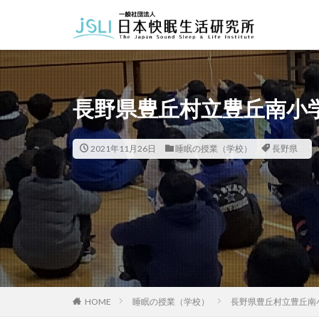
カテゴリー
長野県豊丘村立豊丘南小
タグ
北海道
青森
2021年11月26日
睡眠の授業（学校）
長野県
福井県
長野
長崎県
熊本
HOME
睡眠の授業（学校）
長野県豊丘村立豊丘南