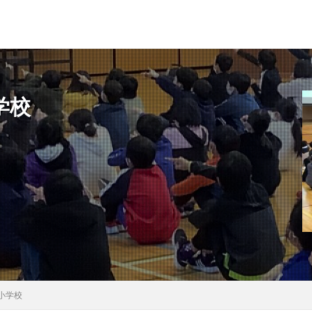
学校
県
秋田県
茨城県
埼玉県
千葉県
東京都
富山県
県
滋賀県
京都府
島根県
山口県
徳島県
香川県
県
検索
小学校