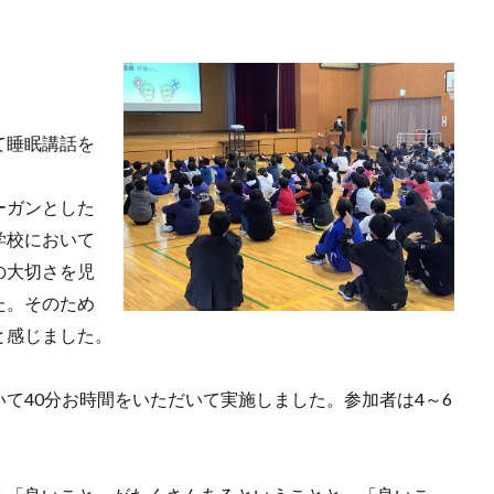
て睡眠講話を
ーガンとした
学校において
の大切さを児
た。そのため
と感じました。
て40分お時間をいただいて実施しました。参加者は4～6