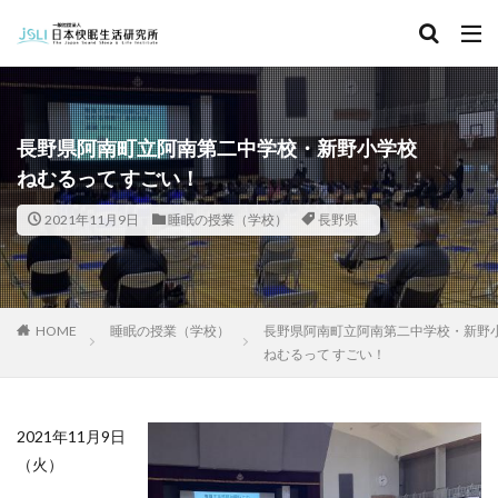
キーワード
カテゴリー
長野県阿南町立阿南第二中学校・新野小学校
ねむるって すごい！
タグ
2021年11月9日
睡眠の授業（学校）
長野県
北海道
青森県
秋田県
茨城県
埼玉県
千葉県
東京都
富山県
石川県
福井県
長野県
滋賀県
京都府
島根県
山口県
HOME
睡眠の授業（学校）
長野県阿南町立阿南第二中学校・新野
徳島県
香川県
佐賀県
長崎県
熊本県
ねむるって すごい！
検索
2021年11月9日
（火）