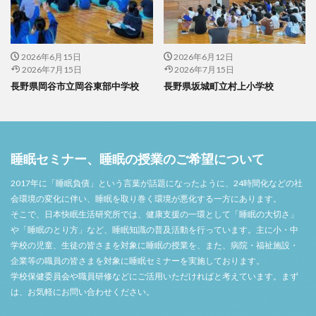
2026年6月15日
2026年6月12日
2026年7月15日
2026年7月15日
長野県岡谷市立岡谷東部中学校
長野県坂城町立村上小学校
睡眠セミナー、睡眠の授業のご希望について
2017年に「睡眠負債」という言葉が話題になったように、24時間化などの社
会環境の変化に伴い、睡眠を取り巻く環境が悪化する一方にあります。
そこで、日本快眠生活研究所では、健康支援の一環として「睡眠の大切さ」
や「睡眠のとり方」など、睡眠知識の普及活動を行っています。主に小・中
学校の児童、生徒の皆さまを対象に睡眠の授業を、また、病院・福祉施設・
企業等の職員の皆さまを対象に睡眠セミナーを実施しております。
学校保健委員会や職員研修などにご活用いただければと考えています。まず
は、お気軽にお問い合わせください。