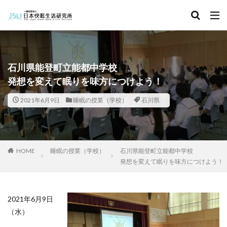
キーワード
カテゴリー
石川県能登町立能都中学校
発想を変えて眠りを味方につけよう！
タグ
2021年6月9日
睡眠の授業（学校）
石川県
北海道
青森県
秋田県
茨城県
埼玉県
千葉県
東京都
富山県
石川県
福井県
長野県
滋賀県
京都府
島根県
山口県
HOME
睡眠の授業（学校）
石川県能登町立能都中学校
徳島県
香川県
佐賀県
長崎県
熊本県
発想を変えて眠りを味方につけよう！
検索
2021年6月9日
（水）