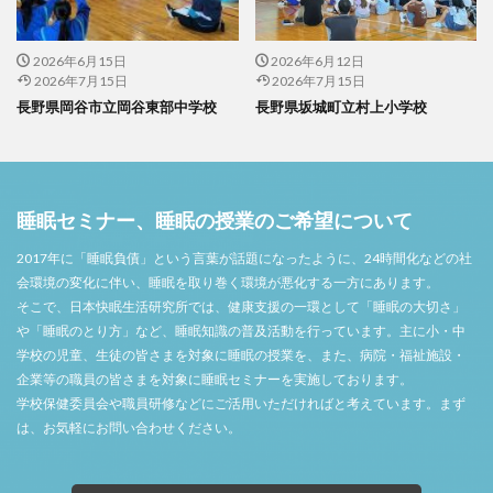
2026年6月15日
2026年6月12日
2026年7月15日
2026年7月15日
長野県岡谷市立岡谷東部中学校
長野県坂城町立村上小学校
睡眠セミナー、睡眠の授業のご希望について
2017年に「睡眠負債」という言葉が話題になったように、24時間化などの社
会環境の変化に伴い、睡眠を取り巻く環境が悪化する一方にあります。
そこで、日本快眠生活研究所では、健康支援の一環として「睡眠の大切さ」
や「睡眠のとり方」など、睡眠知識の普及活動を行っています。主に小・中
学校の児童、生徒の皆さまを対象に睡眠の授業を、また、病院・福祉施設・
企業等の職員の皆さまを対象に睡眠セミナーを実施しております。
学校保健委員会や職員研修などにご活用いただければと考えています。まず
は、お気軽にお問い合わせください。