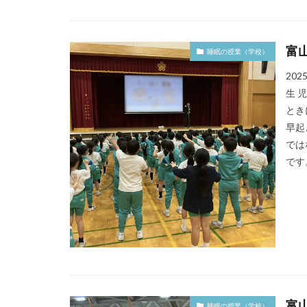
富
睡眠の授業（学校）
20
生 
とき
早起
では
です
富
睡眠の授業（学校）