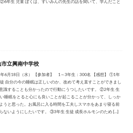
 ②6年生 児童 ぼくは、すいみんの先生の話を聞いて、学んだこと
山市立興南中学校
25年6月18日（水） 【参加者】 1～3年生：300名 【感想】 ①1年
生徒 自分の今の睡眠は正しいのか、改めて考え直すことができまし
意識することも分かったので行動にうつしたいです。 ②2年生 生
良い睡眠をとると心にも良いことが起こることが分かって、しっか
ようと思った。お風呂に入る時間を工夫しスマホをあまり寝る前
らないようにしたいです。 ③3年生 生徒 成長ホルモンのため […]