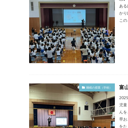
ある
かり
この
富
睡眠の授業（学校）
20
児童
んを
早お
をた