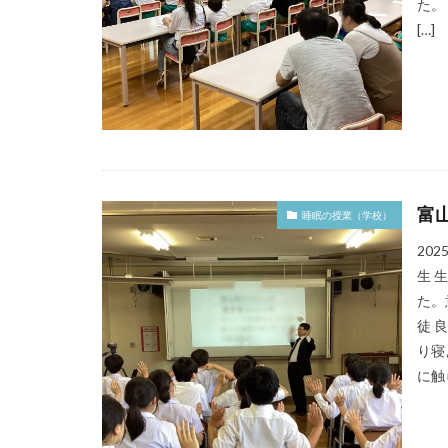
た。
[…]
富
睡眠の授業（学校）
20
生 
た。
徒 
り寝
に触