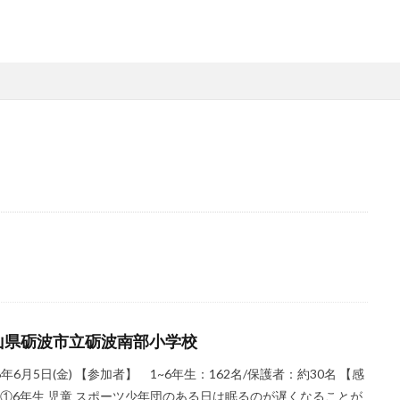
県
秋田県
茨城県
埼玉県
千葉県
東京都
富山県
県
滋賀県
京都府
島根県
山口県
徳島県
香川県
県
検索
山県砺波市立砺波南部小学校
26年6月5日(金) 【参加者】 1~6年生：162名/保護者：約30名 【感
 ①6年生 児童 スポーツ少年団のある日は眠るのが遅くなることが