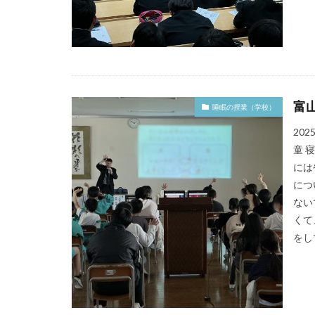
富
睡眠の授業（学校）
20
童 
には
につ
ない
くて
をして