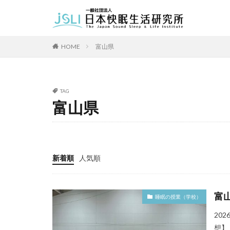
カテゴリー
HOME
富山県
タグ
TAG
北海道
青森
富山県
福井県
長野
長崎県
熊本
新着順
人気順
富
睡眠の授業（学校）
20
想】