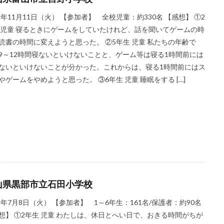
25年11月11日（火） 【参加者】 全校児童：約330名 【感想】 ①2
 児童 寝るときにゲームをしていたけれど、話を聞いてゲームの時
読書の時間に変えようと思った。 ②5年生 児童 私たちの年齢で
9～12時間寝ないといけないことと、ゲーム等は寝る1時間前には
ないといけないことが分かった。これからは、寝る1時間前にはス
やゲームをやめようと思った。 ③6年生 児童 睡眠をする […]
山県黒部市立石田小学校
25年7月8日（火） 【参加者】 1～6年生：161名/保護者：約90名
想】 ①2年生 児童 わたしは、休日とへい日で、おきる時間がちが