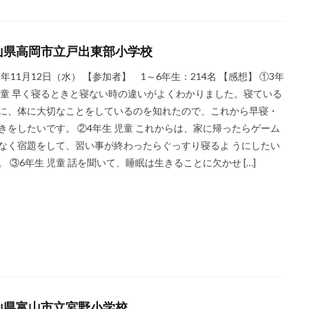
山県高岡市立戸出東部小学校
25年11月12日（水） 【参加者】 1～6年生：214名 【感想】 ①3年
児童 早く寝るときと寝ない時の違いがよくわかりました。寝ている
に、体に大切なことをしているのを知れたので、これから早寝・
きをしたいです。 ②4年生 児童 これからは、家に帰ったらゲーム
なく宿題をして、習い事が終わったらぐっすり寝るよ うにしたい
。 ③6年生 児童 話を聞いて、睡眠は生きることに欠かせ […]
山県富山市立宮野小学校