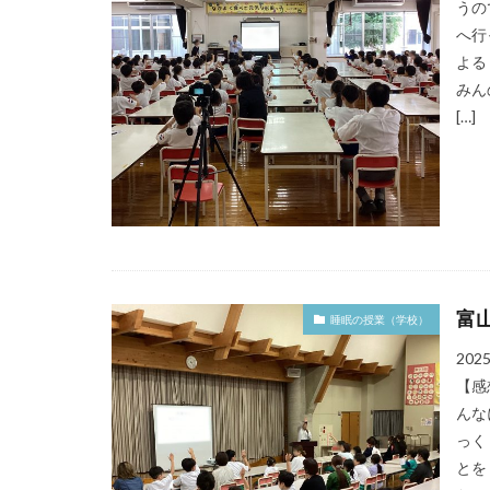
うの
へ行
よる
みん
[…]
富
睡眠の授業（学校）
20
【感
んな
っく
とを