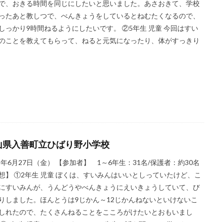
で、おきる時間を同じにしたいと思いました。あさおきて、学校
ったあと教しつで、べんきょうをしているとねむたくなるので、
しっかり9時間ねるようにしたいです。 ②5年生 児童 今回はすい
のことを教えてもらって、ねると元気になったり、体がすっきり
山県入善町立ひばり野小学校
25年6月27日（金） 【参加者】 1～6年生：31名/保護者：約30名
想】 ①2年生 児童 ぼくは、すいみんはいいとしっていたけど、こ
にすいみんが、うんどうやべんきょうにえいきょうしていて、び
りしました。ほんとうは9じかん～12じかんねないといけないこ
しれたので、たくさんねることをこころがけたいとおもいまし