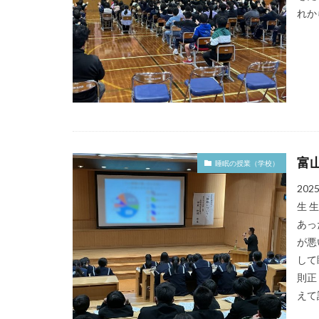
れか
富
睡眠の授業（学校）
20
生 
あっ
が悪
して
則正
えて計