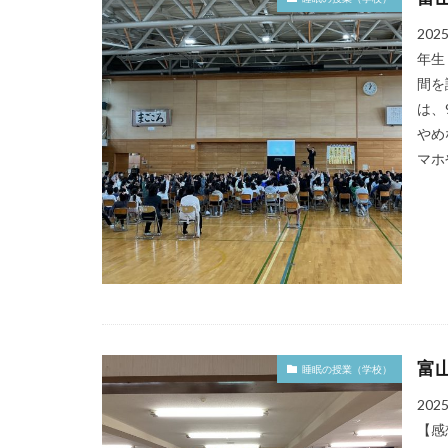
20
年生
間を
は、
やめ
マホ
富
睡眠の授業（学校）
20
【感