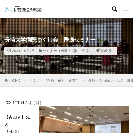
キーワード
カテゴリー
長崎大学病院つくし会 睡眠セミナー
2023年8月7日
セミナー（医療・福祉・企業）
長崎県
タグ
北海道
青森県
秋田県
茨城県
埼玉県
千葉県
東京都
富山県
石川県
福井県
HOME
セミナー（医療・福祉・企業）
長崎大学病院つくし会 睡
長野県
滋賀県
京都府
島根県
山口県
徳島県
香川県
佐賀県
長崎県
熊本県
2023年8月7日（日）
検索
【参加者】61
名
【感想】