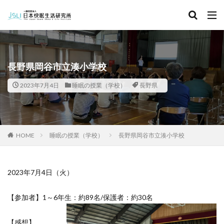
キーワード
カテゴリー
長野県岡谷市立湊小学校
2023年7月4日
睡眠の授業（学校）
長野県
タグ
北海道
青森県
秋田県
茨城県
埼玉県
千葉県
東京都
富山県
石川県
福井県
HOME
睡眠の授業（学校）
長野県岡谷市立湊小学校
長野県
滋賀県
京都府
島根県
山口県
徳島県
香川県
佐賀県
長崎県
熊本県
2023年7月4日（火）
検索
【参加者】1～6年生：約89名/保護者：約30名
【感想】