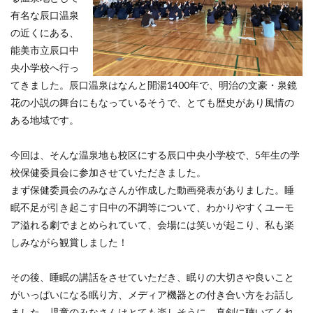
有名な辰口温泉
の近くにある、
能美市立辰口中
央小学校へ行っ
てきました。辰口温泉はなんと開湯1400年で、明治の文豪・泉鏡
花の小説の舞台にもなっているそうで、とても歴史があり風情の
ある地域です。
今回は、そんな温泉地も校区にする辰口中央小学校で、5年生の学
校保健委員会に参加させていただきました。
まず保健委員会のみなさんが作成した動画発表がありました。睡
眠不足が引き起こす日中の不調等について、わかりやすくユーモ
ア溢れる劇でまとめられていて、会場には笑いが起こり、私も楽
しみながら観賞しました！
その後、睡眠の講話をさせていただき、眠りの大切さや良いこと
がいっぱいになる眠り方、メディア機器との付き合い方をお話し
ました。児童のみなさんはとても楽しそうに、真剣に聴いてくれ