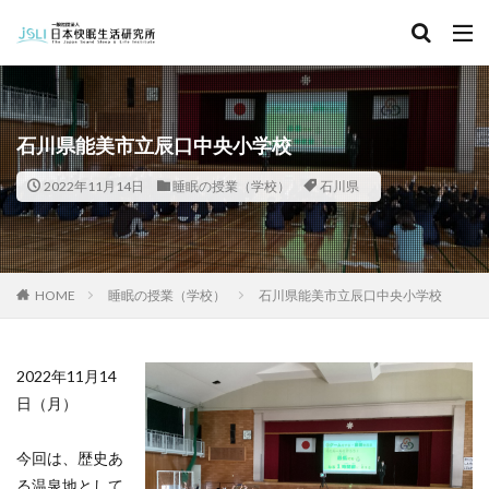
キーワード
カテゴリー
石川県能美市立辰口中央小学校
2022年11月14日
睡眠の授業（学校）
石川県
タグ
北海道
青森県
秋田県
茨城県
埼玉県
千葉県
東京都
富山県
石川県
福井県
HOME
睡眠の授業（学校）
石川県能美市立辰口中央小学校
長野県
滋賀県
京都府
島根県
山口県
徳島県
香川県
佐賀県
長崎県
熊本県
2022年11月14
検索
日（月）
今回は、歴史あ
る温泉地として