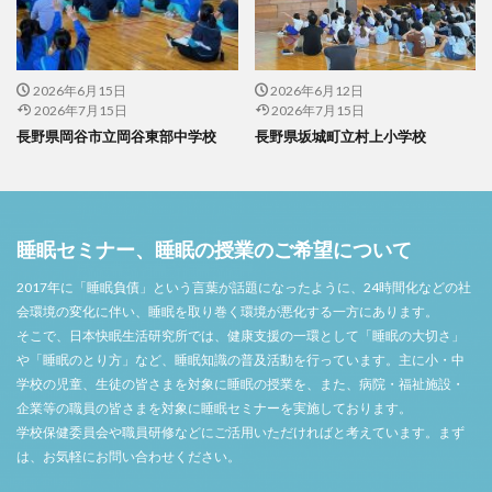
2026年6月15日
2026年6月12日
2026年7月15日
2026年7月15日
長野県岡谷市立岡谷東部中学校
長野県坂城町立村上小学校
睡眠セミナー、睡眠の授業のご希望について
2017年に「睡眠負債」という言葉が話題になったように、24時間化などの社
会環境の変化に伴い、睡眠を取り巻く環境が悪化する一方にあります。
そこで、日本快眠生活研究所では、健康支援の一環として「睡眠の大切さ」
や「睡眠のとり方」など、睡眠知識の普及活動を行っています。主に小・中
学校の児童、生徒の皆さまを対象に睡眠の授業を、また、病院・福祉施設・
企業等の職員の皆さまを対象に睡眠セミナーを実施しております。
学校保健委員会や職員研修などにご活用いただければと考えています。まず
は、お気軽にお問い合わせください。