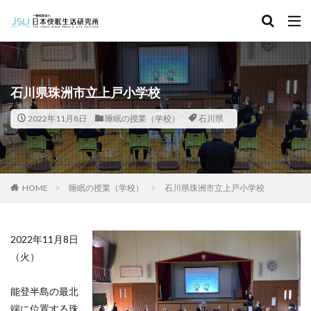
キーワード
カテゴリー
石川県珠洲市立上戸小学校
2022年11月8日
睡眠の授業（学校）
石川県
タグ
北海道
青森県
秋田県
茨城県
埼玉県
千葉県
東京都
富山県
石川県
福井県
HOME
睡眠の授業（学校）
石川県珠洲市立上戸小学校
長野県
滋賀県
京都府
島根県
山口県
徳島県
香川県
佐賀県
長崎県
熊本県
2022年11月8日
検索
（火）
能登半島の最北
端に位置する珠