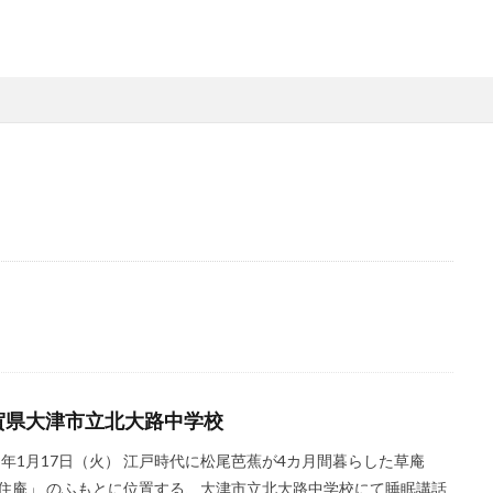
県
秋田県
茨城県
埼玉県
千葉県
東京都
富山県
県
滋賀県
京都府
島根県
山口県
徳島県
香川県
県
検索
賀県大津市立北大路中学校
23年1月17日（火） 江戸時代に松尾芭蕉が4カ月間暮らした草庵
住庵」 のふもとに位置する、大津市立北大路中学校にて睡眠講話