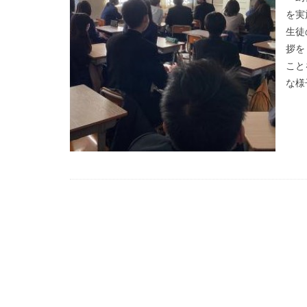
を実
生徒
拶を
こと
な様