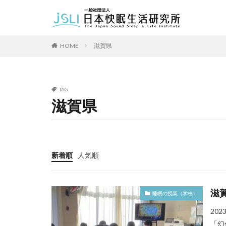
カテゴリー
HOME
滋賀県
タグ
TAG
北海道
青森
滋賀県
福井県
長野
長崎県
熊本
新着順
人気順
滋
睡眠の授業（学校）
20
「幻